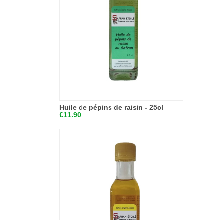
Huile de pépins de raisin - 25cl
€11.90