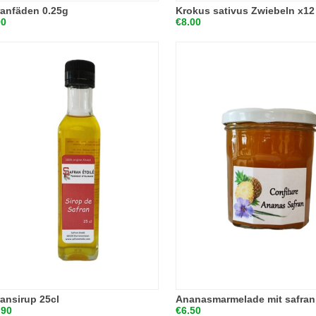
ranfäden 0.25g
Krokus sativus Zwiebeln x12
90
€8.00
ransirup 25cl
Ananasmarmelade mit safran
.90
€6.50