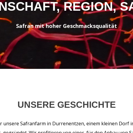
NSCHAFT, REGION, 
Safran mit hoher Geschmacksqualität
UNSERE GESCHICHTE
r unsere Safranfarm in Durrenentzen, einem kleinen Dorf i
 gegründet. Wir profitieren von einer, für den Anbau von Sa