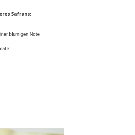
res Safrans:
einer blumigen Note
matik.