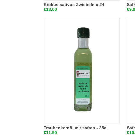
Krokus sativus Zwiebeln x 24
Saf
€13.00
€9.
Traubenkernöl mit safran - 25cl
Saf
€11.90
€10