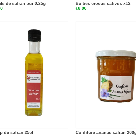
ils de safran pur 0.25g
Bulbes crocus sativus x12
90
€8.00
op de safran 25cl
Confiture ananas safran 200