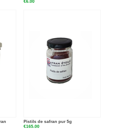
€6.00
ran
Pistils de safran pur 5g
€165.00