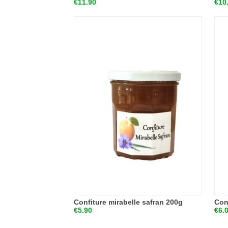
€11.90
€10
Confiture mirabelle safran 200g
Con
€5.90
€6.