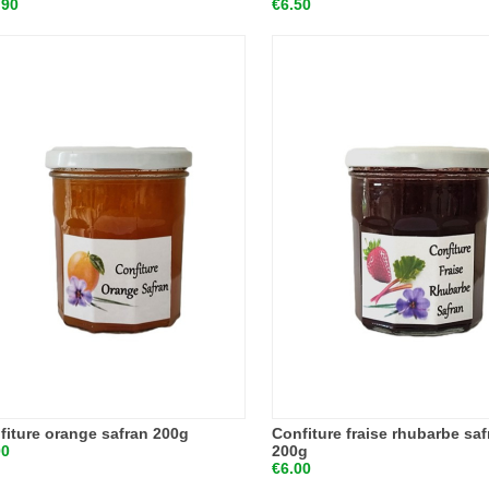
.90
€6.50
fiture orange safran 200g
Confiture fraise rhubarbe saf
00
200g
€6.00