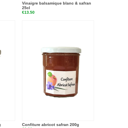
Vinaigre balsamique blanc & safran
25cl
€13.50
g
Confiture abricot safran 200g